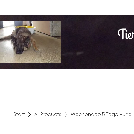
Tie
Home
Hunde
Katzen
Nager
Über uns
Kapaz
Start
All Products
Wochenabo 5 Tage Hund