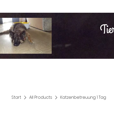
Tie
Home
Hunde
Katzen
Nager
Über uns
Kapaz
Start
All Products
Katzenbetreuung 1 Tag